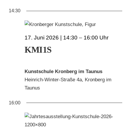
AN
ANS
Datum
FÜR
14:30
wählen.
NAV
KUNSTSCHULE
NA
17.
KRONBERGER MALERKOLONIE
17. Juni 2026 | 14:30
–
16:00
JUNI
KMI1S
SUCHE
2026
NACH:
Kunstschule Kronberg im Taunus
Heinrich-Winter-Straße 4a, Kronberg im
Taunus
16:00