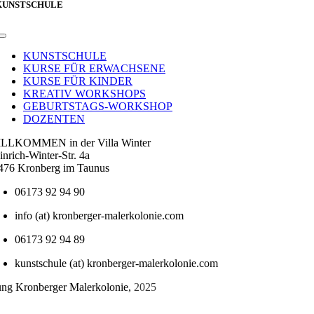
KUNSTSCHULE
Toggle
Navigation
KUNSTSCHULE
KURSE FÜR ERWACHSENE
KURSE FÜR KINDER
KREATIV WORKSHOPS
GEBURTSTAGS-WORKSHOP
DOZENTEN
LLKOMMEN in der Villa Winter
inrich-Winter-Str. 4a
476 Kronberg im Taunus
06173 92 94 90
info (at) kronberger-malerkolonie.com
06173 92 94 89
kunstschule (at) kronberger-malerkolonie.com
tung Kronberger Malerkolonie,
2025