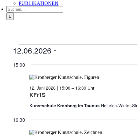
PUBLIKATIONEN
Suche
nach:
Veranstaltungen
12.06.2026
für
Datum
12.
wählen.
15:00
Juni
2026
12. Juni 2026 | 15:00
–
16:30
KFr1S
Kunstschule Kronberg im Taunus
Heinrich-Winter-S
16:30