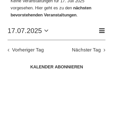
Keine Veranstaltungen für 17. Juli 2025
vorgesehen. Hier geht es zu den
nächsten
FÜR
Hinweis
KUNSTSCHULE
bevorstehenden Veranstaltungen
.
17.
VE
17.07.2025
KRONBERGER MALERKOLONIE
Tag
AN
JULI
ANS
Datum
wählen.
NAV
SUCHE
NA
2025
Vorheriger Tag
Nächster Tag
NACH:
KALENDER ABONNIEREN