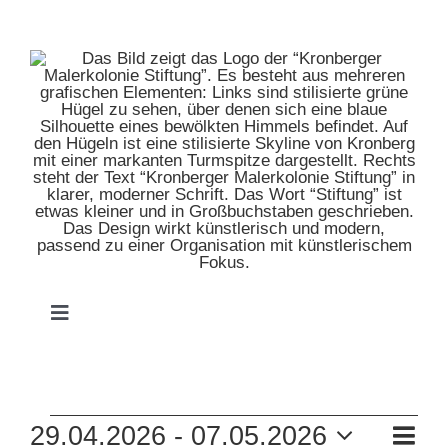
Zum
Inhalt
springen
Toggle
Navigation
HOME
VERANSTALTUNGEN
VE
29.04.2026
 - 
07.05.2026
MUSEUM
Zusam