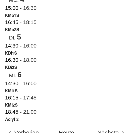
MO.
15:00
-
16:30
KMo1S
16:45
-
18:15
KMo2S
5
DI.
14:30
-
16:00
KDi1S
16:30
-
18:00
KDi2S
6
MI.
14:30
-
16:00
KMi1S
16:15
-
17:45
KMi2S
18:45
-
21:00
Acryl 2
Veranstaltungen
Veran
Vorherige
Heute
Nächste