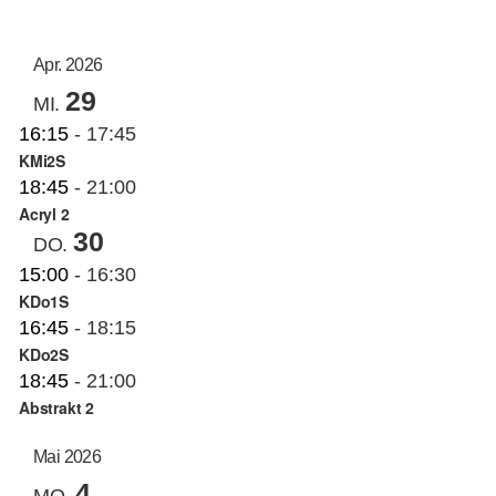
AN
ANS
Datum
auswählen.
NAV
KUNSTSCHULE
NA
Apr. 2026
29
MI.
KRONBERGER MALERKOLONIE
16:15
-
17:45
KMi2S
18:45
-
21:00
SUCHE
Acryl 2
NACH:
30
DO.
15:00
-
16:30
KDo1S
16:45
-
18:15
KDo2S
18:45
-
21:00
Abstrakt 2
Mai 2026
4