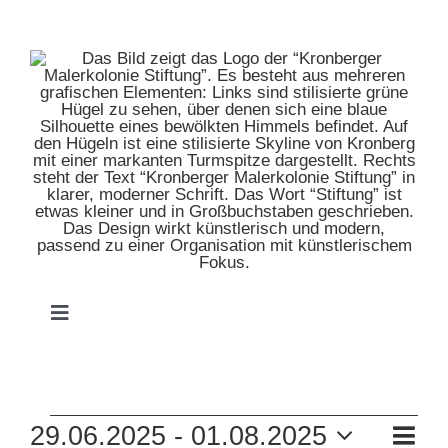
Zum
Inhalt
springen
Toggle
Navigation
HOME
VERANSTALTUNGEN
VE
29.06.2025
 - 
01.08.2025
MUSEUM
Zusam