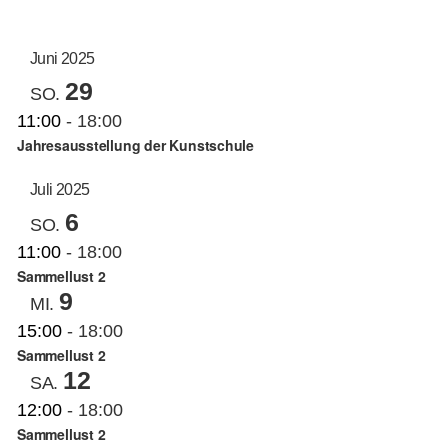
AN
ANS
Datum
auswählen.
NAV
KUNSTSCHULE
NA
Juni 2025
29
SO.
KRONBERGER MALERKOLONIE
11:00
-
18:00
Jahresausstellung der Kunstschule
SUCHE
Juli 2025
NACH:
6
SO.
11:00
-
18:00
Sammellust 2
9
MI.
15:00
-
18:00
Sammellust 2
12
SA.
12:00
-
18:00
Sammellust 2