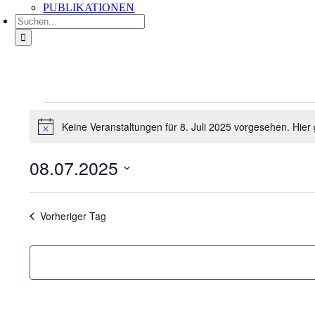
PUBLIKATIONEN
Suche
nach:
Veranstaltungen
für
Keine Veranstaltungen für 8. Juli 2025 vorgesehen. Hier
Hinweis
8.
Juli
08.07.2025
2025
Datum
wählen.
Vorheriger Tag